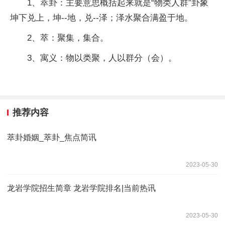
1、萃卦：主要意思概括起来就是“物类人群”卦象
坤下兑上，坤--地，兑--泽；泽水聚合满盈于地。
2、萃：聚集，集合。
3、寓义：物以类聚，人以群分（会）。
推荐内容
萃卦婚姻_萃卦_焦点简讯
2023-05-30
龙岩学院招生简章 龙岩学院排名|当前热讯
2023-05-30