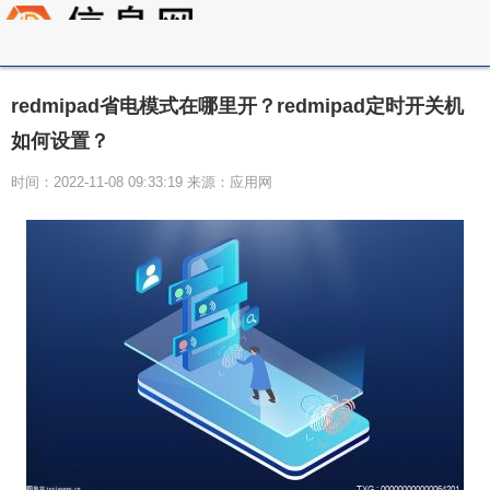
redmipad省电模式在哪里开？redmipad定时开关机
如何设置？
时间：2022-11-08 09:33:19 来源：应用网